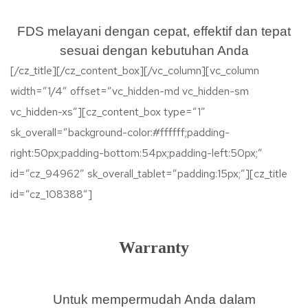
FDS melayani dengan cepat, effektif dan tepat
sesuai dengan kebutuhan Anda
[/cz_title][/cz_content_box][/vc_column][vc_column
width=”1/4″ offset=”vc_hidden-md vc_hidden-sm
vc_hidden-xs”][cz_content_box type=”1″
sk_overall=”background-color:#ffffff;padding-
right:50px;padding-bottom:54px;padding-left:50px;”
id=”cz_94962″ sk_overall_tablet=”padding:15px;”][cz_title
id=”cz_108388″]
Warranty
Untuk mempermudah Anda dalam