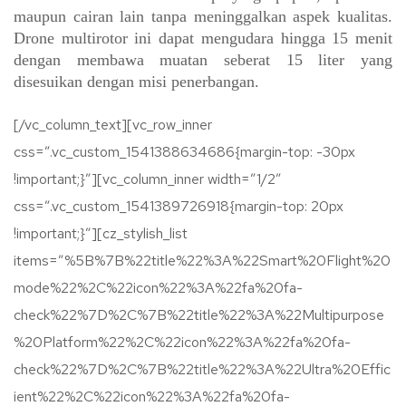
maupun cairan lain tanpa meninggalkan aspek kualitas.
Drone multirotor ini dapat mengudara hingga 15 menit
dengan membawa muatan seberat 15 liter yang
disesuikan dengan misi penerbangan.
[/vc_column_text][vc_row_inner
css=”.vc_custom_1541388634686{margin-top: -30px
!important;}”][vc_column_inner width=”1/2″
css=”.vc_custom_1541389726918{margin-top: 20px
!important;}”][cz_stylish_list
items=”%5B%7B%22title%22%3A%22Smart%20Flight%20
mode%22%2C%22icon%22%3A%22fa%20fa-
check%22%7D%2C%7B%22title%22%3A%22Multipurpose
%20Platform%22%2C%22icon%22%3A%22fa%20fa-
check%22%7D%2C%7B%22title%22%3A%22Ultra%20Effic
ient%22%2C%22icon%22%3A%22fa%20fa-