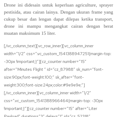
Drone ini didesain untuk keperluan agriculture, sprayer
pestisida, atau cairan lainya. Dengan ukuran frame yang
cukup besar dan lengan dapat dilepas ketika transport,
drone ini mampu mengangkat cairan dengan berat
muatan maksimum 15 liter.
[/vc_column_text][vc_row_inner][vc_column_inner
width=”1/2″ css=”.vc_custom_1541388947251{margin-top:
-30px !important;}”][cz_counter number=”15″
after=”Minutes Flight ” id=”cz_87988″ sk_num=”font-
size:90px;font-weight:100;” sk_after=”font-
weight:300;font-size:24px;color:#9e9e9e;”]
[/vc_column_inner][vc_column_inner width=”1/2″
css=”.vc_custom_1541388966464{margin-top: -30px
!important;}”][cz_counter number=”15″ after=”Liter
Payload” duration=”3″ delay=”1″ id=”cz_52318″