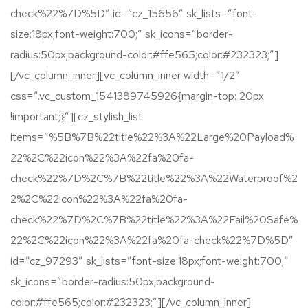
check%22%7D%5D” id=”cz_15656″ sk_lists=”font-
size:18px;font-weight:700;” sk_icons=”border-
radius:50px;background-color:#ffe565;color:#232323;”]
[/vc_column_inner][vc_column_inner width=”1/2″
css=”.vc_custom_1541389745926{margin-top: 20px
!important;}”][cz_stylish_list
items=”%5B%7B%22title%22%3A%22Large%20Payload%
22%2C%22icon%22%3A%22fa%20fa-
check%22%7D%2C%7B%22title%22%3A%22Waterproof%2
2%2C%22icon%22%3A%22fa%20fa-
check%22%7D%2C%7B%22title%22%3A%22Fail%20Safe%
22%2C%22icon%22%3A%22fa%20fa-check%22%7D%5D”
id=”cz_97293″ sk_lists=”font-size:18px;font-weight:700;”
sk_icons=”border-radius:50px;background-
color:#ffe565;color:#232323;”][/vc_column_inner]