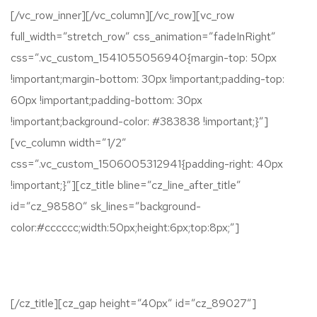
[/vc_row_inner][/vc_column][/vc_row][vc_row
full_width=”stretch_row” css_animation=”fadeInRight”
css=”.vc_custom_1541055056940{margin-top: 50px
!important;margin-bottom: 30px !important;padding-top:
60px !important;padding-bottom: 30px
!important;background-color: #383838 !important;}”]
[vc_column width=”1/2″
css=”.vc_custom_1506005312941{padding-right: 40px
!important;}”][cz_title bline=”cz_line_after_title”
id=”cz_98580″ sk_lines=”background-
color:#cccccc;width:50px;height:6px;top:8px;”]
FDS NIMBUS
[/cz_title][cz_gap height=”40px” id=”cz_89027″]