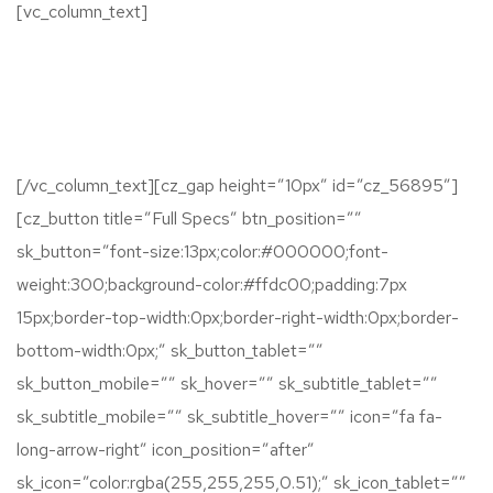
[vc_column_text]
Pesawat FDS NIMBUS ini merupakan jenis VTOL
(Vertical takeoff landing) mudah untuk dioperasikan dan
mampu terbang dengan jarak hingga 15 km dari home
base.
[/vc_column_text][cz_gap height=”10px” id=”cz_56895″]
[cz_button title=”Full Specs” btn_position=””
sk_button=”font-size:13px;color:#000000;font-
weight:300;background-color:#ffdc00;padding:7px
15px;border-top-width:0px;border-right-width:0px;border-
bottom-width:0px;” sk_button_tablet=””
sk_button_mobile=”” sk_hover=”” sk_subtitle_tablet=””
sk_subtitle_mobile=”” sk_subtitle_hover=”” icon=”fa fa-
long-arrow-right” icon_position=”after”
sk_icon=”color:rgba(255,255,255,0.51);” sk_icon_tablet=””