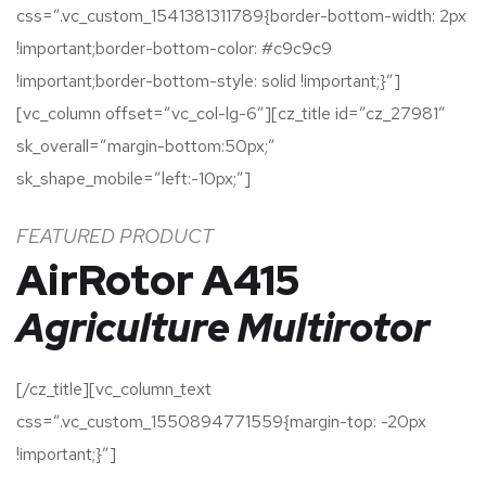
css=”.vc_custom_1541381311789{border-bottom-width: 2px
!important;border-bottom-color: #c9c9c9
!important;border-bottom-style: solid !important;}”]
[vc_column offset=”vc_col-lg-6″][cz_title id=”cz_27981″
sk_overall=”margin-bottom:50px;”
sk_shape_mobile=”left:-10px;”]
FEATURED PRODUCT
AirRotor A415
Agriculture Multirotor
[/cz_title][vc_column_text
css=”.vc_custom_1550894771559{margin-top: -20px
!important;}”]