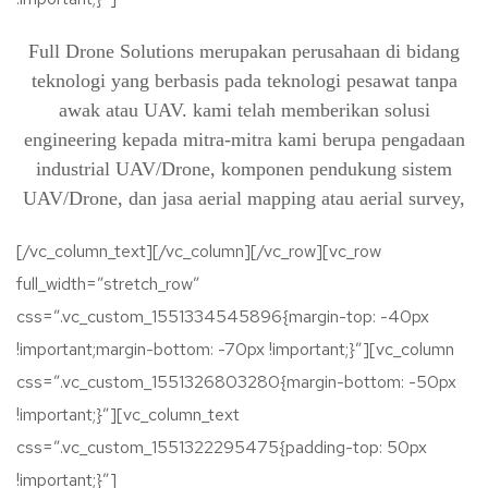
Full Drone Solutions merupakan perusahaan di bidang
teknologi yang berbasis pada teknologi pesawat tanpa
awak atau UAV. kami telah memberikan solusi
engineering kepada mitra-mitra kami berupa pengadaan
industrial UAV/Drone, komponen pendukung sistem
UAV/Drone, dan jasa aerial mapping atau aerial survey,
[/vc_column_text][/vc_column][/vc_row][vc_row
full_width=”stretch_row”
css=”.vc_custom_1551334545896{margin-top: -40px
!important;margin-bottom: -70px !important;}”][vc_column
css=”.vc_custom_1551326803280{margin-bottom: -50px
!important;}”][vc_column_text
css=”.vc_custom_1551322295475{padding-top: 50px
!important;}”]