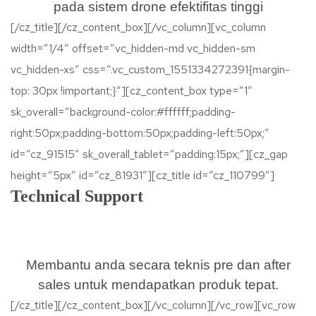
pada sistem drone efektifitas tinggi
[/cz_title][/cz_content_box][/vc_column][vc_column
width=”1/4″ offset=”vc_hidden-md vc_hidden-sm
vc_hidden-xs” css=”.vc_custom_1551334272391{margin-
top: 30px !important;}”][cz_content_box type=”1″
sk_overall=”background-color:#ffffff;padding-
right:50px;padding-bottom:50px;padding-left:50px;”
id=”cz_91515″ sk_overall_tablet=”padding:15px;”][cz_gap
height=”5px” id=”cz_81931″][cz_title id=”cz_110799″]
Technical Support
Membantu anda secara teknis pre dan after
sales untuk mendapatkan produk tepat.
[/cz_title][/cz_content_box][/vc_column][/vc_row][vc_row