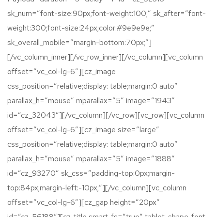
sk_num=”font-size:90px;font-weight:100;” sk_after=”font-
weight:300;font-size:24px;color:#9e9e9e;”
sk_overall_mobile=”margin-bottom:70px;”]
[/vc_column_inner][/vc_row_inner][/vc_column][vc_column
offset=”vc_col-lg-6″][cz_image
css_position=”relative;display: table;margin:0 auto”
parallax_h=”mouse” mparallax=”5″ image=”1943″
id=”cz_32043″][/vc_column][/vc_row][vc_row][vc_column
offset=”vc_col-lg-6″][cz_image size=”large”
css_position=”relative;display: table;margin:0 auto”
parallax_h=”mouse” mparallax=”5″ image=”1888″
id=”cz_93270″ sk_css=”padding-top:0px;margin-
top:84px;margin-left:-10px;”][/vc_column][vc_column
offset=”vc_col-lg-6″][cz_gap height=”20px”
id=”cz_56188″][cz_title smart_fs=”true” tablet_shape_font-