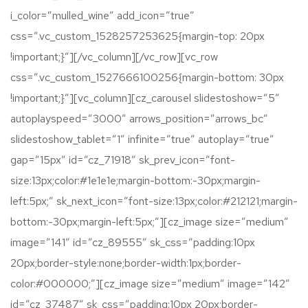
i_color=”mulled_wine” add_icon=”true”
css=”.vc_custom_1528257253625{margin-top: 20px
!important;}”][/vc_column][/vc_row][vc_row
css=”.vc_custom_1527666100256{margin-bottom: 30px
!important;}”][vc_column][cz_carousel slidestoshow=”5″
autoplayspeed=”3000″ arrows_position=”arrows_bc”
slidestoshow_tablet=”1″ infinite=”true” autoplay=”true”
gap=”15px” id=”cz_71918″ sk_prev_icon=”font-
size:13px;color:#1e1e1e;margin-bottom:-30px;margin-
left:5px;” sk_next_icon=”font-size:13px;color:#212121;margin-
bottom:-30px;margin-left:5px;”][cz_image size=”medium”
image=”141″ id=”cz_89555″ sk_css=”padding:10px
20px;border-style:none;border-width:1px;border-
color:#000000;”][cz_image size=”medium” image=”142″
id=”cz_37487″ sk_css=”padding:10px 20px;border-