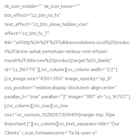
sk_icon_mobile=”” sk_icon_hover=””
btn_effect=”cz_btn_no_fx”
text_effect=”cz_btn_show_hidden_icon”
effect=”cz_btn_fx_7″
link=”url:http%3A%2F%2Ffulldronesolutions.co.id%2Fproduc
t%2Fdrone-untuk-pemetaan-nimbus-vtol-efisien-
murah%2F|title:see%20product|target:%20_blank|”
id=”cz_86775″][/vc_column][vc_column width=”1/2″]
[cz_image size=”450×350″ image_opacity=”op_8″
css_position=”relative;display: block;text-align:center”
parallax_h=”true” parallax=”3″ image=”1181″ id=”cz_16707″]
[/vc_column][/vc_row][vc_row
css=”.vc_custom_1528097309491{margin-top: 10px
!important;}”][vc_column][vc_text_separator title=”Our
Clients” i_icon_fontawesome=”fa fa-user-o”