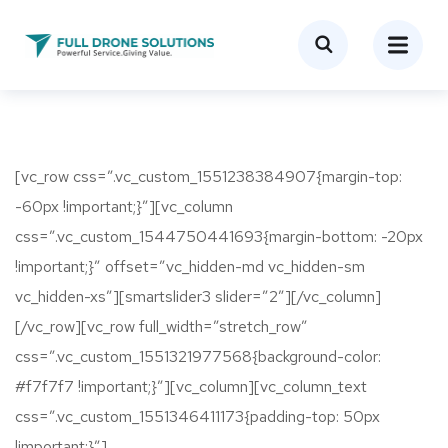
[vc_row css=”.vc_custom_1551238384907{margin-top:
-60px !important;}”][vc_column
css=”.vc_custom_1544750441693{margin-bottom: -20px
!important;}” offset=”vc_hidden-md vc_hidden-sm
vc_hidden-xs”][smartslider3 slider=”2″][/vc_column]
[/vc_row][vc_row full_width=”stretch_row”
css=”.vc_custom_1551321977568{background-color:
#f7f7f7 !important;}”][vc_column][vc_column_text
css=”.vc_custom_1551346411173{padding-top: 50px
!important;}”]