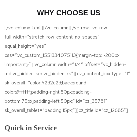
WHY CHOOSE US
[/vc_column_text][/vc_column][/vc_row][vc_row
full_width=”stretch_row_content_no_spaces”
equal_height=”yes”
css=”.vc_custom_1551334075113{margin-top: -200px
!important;}”][vc_column width=”1/4″ offset=”vc_hidden-
md vc_hidden-sm vc_hidden-xs”][cz_content_box type=”1″
sk_overall=”color:#2d2d2d;background-
color:#ffffff;padding-right:50px;padding-
bottom:75px;padding-left:50px;” id=”cz_35781″
sk_overall_tablet=”padding:15px;”][cz_title id=”cz_12685″]
Quick in Service