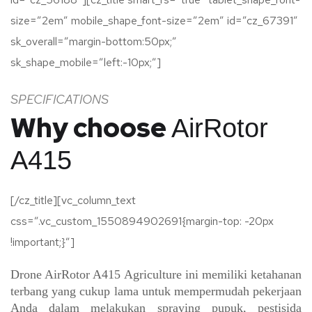
size=”2em” mobile_shape_font-size=”2em” id=”cz_67391″
sk_overall=”margin-bottom:50px;”
sk_shape_mobile=”left:-10px;”]
SPECIFICATIONS
Why choose
AirRotor
A415
[/cz_title][vc_column_text
css=”.vc_custom_1550894902691{margin-top: -20px
!important;}”]
Drone AirRotor A415 Agriculture ini memiliki ketahanan
terbang yang cukup lama untuk mempermudah pekerjaan
Anda dalam melakukan spraying pupuk, pestisida