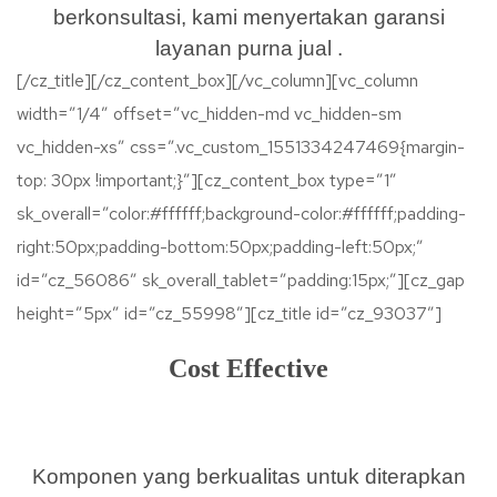
berkonsultasi, kami menyertakan garansi
layanan purna jual .
[/cz_title][/cz_content_box][/vc_column][vc_column
width=”1/4″ offset=”vc_hidden-md vc_hidden-sm
vc_hidden-xs” css=”.vc_custom_1551334247469{margin-
top: 30px !important;}”][cz_content_box type=”1″
sk_overall=”color:#ffffff;background-color:#ffffff;padding-
right:50px;padding-bottom:50px;padding-left:50px;”
id=”cz_56086″ sk_overall_tablet=”padding:15px;”][cz_gap
height=”5px” id=”cz_55998″][cz_title id=”cz_93037″]
Cost Effective
Komponen yang berkualitas untuk diterapkan