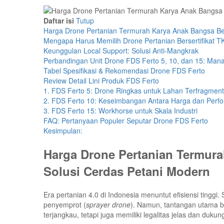
Daftar isi
Tutup
Harga Drone Pertanian Termurah Karya Anak Bangsa Ber
Mengapa Harus Memilih Drone Pertanian Bersertifikat 
Keunggulan Local Support: Solusi Anti-Mangkrak
Perbandingan Unit Drone FDS Ferto 5, 10, dan 15: Man
Tabel Spesifikasi & Rekomendasi Drone FDS Ferto
Review Detail Lini Produk FDS Ferto
1. FDS Ferto 5: Drone Ringkas untuk Lahan Terfragment
2. FDS Ferto 10: Keseimbangan Antara Harga dan Perf
3. FDS Ferto 15: Workhorse untuk Skala Industri
FAQ: Pertanyaan Populer Seputar Drone FDS Ferto
Kesimpulan:
Harga Drone Pertanian Termura
Solusi Cerdas Petani Modern
Era pertanian 4.0 di Indonesia menuntut efisiensi tinggi
penyemprot (
sprayer drone
). Namun, tantangan utama ba
terjangkau, tetapi juga memiliki legalitas jelas dan dukun