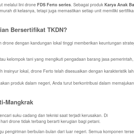
 melalui lini drone
FDS Ferto series
. Sebagai produk
Karya Anak B
rah di kelasnya, tetapi juga memastikan setiap unit memiliki sertifik
an Bersertifikat TKDN?
ih drone dengan kandungan lokal tinggi memberikan keuntungan strate
atau kelompok tani yang mengikuti pengadaan barang jasa pemerintah,
 insinyur lokal, drone Ferto telah disesuaikan dengan karakteristik la
an produk dalam negeri, Anda turut berkontribusi dalam memajukan 
ti-Mangkrak
cari suku cadang dan teknisi saat terjadi kerusakan. Di
ri drone tidak terbang berarti kerugian bagi petani.
u pengiriman berbulan-bulan dari luar negeri. Semua komponen terse