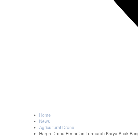
1
Likes
Home
News
Agricultural Drone
Harga Drone Pertanian Termurah Karya Anak Bang