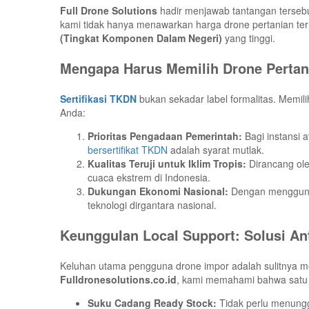
Full Drone Solutions
hadir menjawab tantangan tersebut
kami tidak hanya menawarkan harga drone pertanian termu
(Tingkat Komponen Dalam Negeri)
yang tinggi.
Mengapa Harus Memilih Drone Pertani
Sertifikasi TKDN
bukan sekadar label formalitas. Memil
Anda:
Prioritas Pengadaan Pemerintah:
Bagi instansi 
bersertifikat TKDN
adalah syarat mutlak.
Kualitas Teruji untuk Iklim Tropis:
Dirancang oleh
cuaca ekstrem di Indonesia.
Dukungan Ekonomi Nasional:
Dengan menggunak
teknologi dirgantara nasional.
Keunggulan Local Support: Solusi An
Keluhan utama pengguna drone impor adalah sulitnya men
Fulldronesolutions.co.id
, kami memahami bahwa satu ha
Suku Cadang Ready Stock:
Tidak perlu menungg