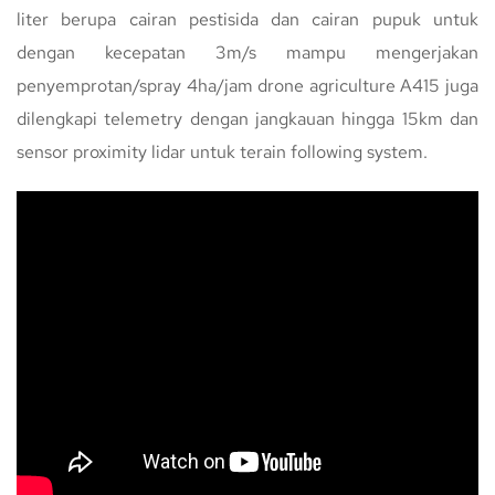
liter berupa cairan pestisida dan cairan pupuk untuk
dengan kecepatan 3m/s mampu mengerjakan
penyemprotan/spray 4ha/jam drone agriculture A415 juga
dilengkapi telemetry dengan jangkauan hingga 15km dan
sensor proximity lidar untuk terain following system.