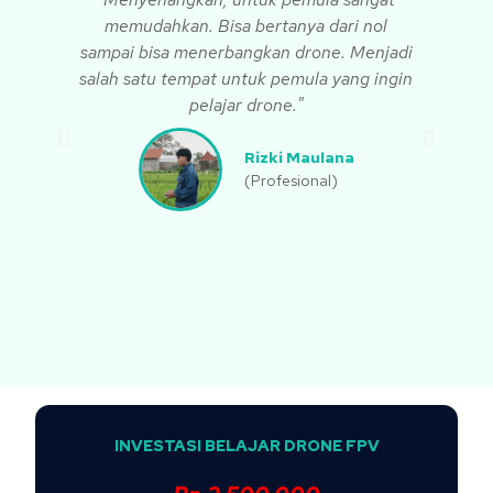
memudahkan. Bisa bertanya dari nol
d
sampai bisa menerbangkan drone. Menjadi
salah satu tempat untuk pemula yang ingin
m
pelajar drone."
ten
d
Rizki Maulana
(Profesional)
INVESTASI BELAJAR DRONE FPV