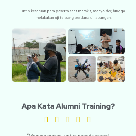
Intip keseruan para peserta saat merakit, menyolder, hingga
melakukan uji terbang perdana di lapangan.
Apa Kata Alumni Training?
"Menyenangkan, untuk pemula sangat
"B