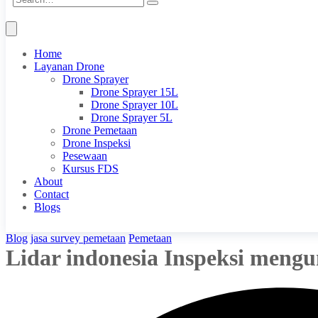
Home
Layanan Drone
Drone Sprayer
Drone Sprayer 15L
Drone Sprayer 10L
Drone Sprayer 5L
Drone Pemetaan
Drone Inspeksi
Pesewaan
Kursus FDS
About
Contact
Blogs
Blog
jasa survey pemetaan
Pemetaan
Lidar indonesia Inspeksi mengu
FDS
August 29, 2019
0 Comments