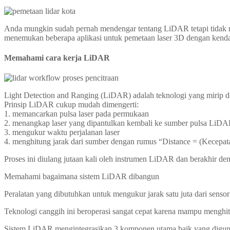
Anda mungkin sudah pernah mendengar tentang LiDAR tetapi tidak mem
menemukan beberapa aplikasi untuk pemetaan laser 3D dengan kenda
Memahami cara kerja LiDAR
Light Detection and Ranging (LiDAR) adalah teknologi yang mirip 
Prinsip LiDAR cukup mudah dimengerti:
1. memancarkan pulsa laser pada permukaan
2. menangkap laser yang dipantulkan kembali ke sumber pulsa LiDA
3. mengukur waktu perjalanan laser
4. menghitung jarak dari sumber dengan rumus “Distance = (Kecepata
Proses ini diulang jutaan kali oleh instrumen LiDAR dan berakhir de
Memahami bagaimana sistem LiDAR dibangun
Peralatan yang dibutuhkan untuk mengukur jarak satu juta dari senso
Teknologi canggih ini beroperasi sangat cepat karena mampu menghitu
Sistem LiDAR mengintegrasikan 3 komponen utama baik yang digunak