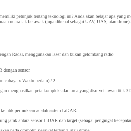
iliki petunjuk tentang teknologi ini? Anda akan belajar apa yang me
raan udara tak berawak (juga dikenal sebagai UAV, UAS, atau drone).
dengan Radar, menggunakan laser dan bukan gelombang radio.
R dengan sensor
n cahaya x Waktu berlalu) / 2
ngan menghasilkan peta kompleks dari area yang disurvei: awan titik 3
r ke titik permukaan adalah sistem LiDAR.
ng jarak antara sensor LiDAR dan target (sebagai pengingat kecepatan
an pada otomotif, pesawat terbang, atau drone: