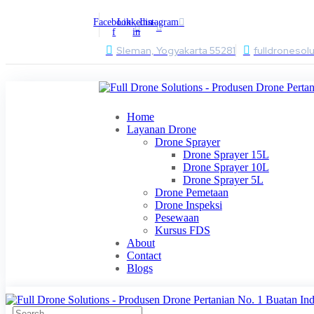
Facebook-
Linkedin-
Instagram
f
in
Sleman, Yogyakarta 55281
fulldronesol
Home
Layanan Drone
Drone Sprayer
Drone Sprayer 15L
Drone Sprayer 10L
Drone Sprayer 5L
Drone Pemetaan
Drone Inspeksi
Pesewaan
Kursus FDS
About
Contact
Blogs