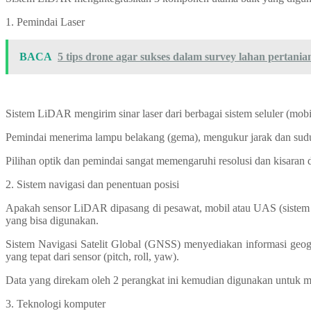
1. Pemindai Laser
BACA
5 tips drone agar sukses dalam survey lahan pertania
Sistem LiDAR mengirim sinar laser dari berbagai sistem seluler (mobi
Pemindai menerima lampu belakang (gema), mengukur jarak dan sudu
Pilihan optik dan pemindai sangat memengaruhi resolusi dan kisara
2. Sistem navigasi dan penentuan posisi
Apakah sensor LiDAR dipasang di pesawat, mobil atau UAS (sistem ud
yang bisa digunakan.
Sistem Navigasi Satelit Global (GNSS) menyediakan informasi geograf
yang tepat dari sensor (pitch, roll, yaw).
Data yang direkam oleh 2 perangkat ini kemudian digunakan untuk men
3. Teknologi komputer