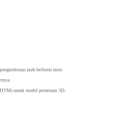
enginderaan jauh berbasis laser.
ernya.
al (DTM) untuk model pemetaan 3D.