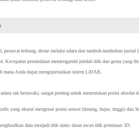
n
l, pesawat terbang, drone melalui udara dan tumbuh-tumbuhan (aerial L
t. Kecepatan pemindaian memengaruhi jumlah titik dan gema yang di
n di mana Anda dapat mengoperasikan sistem LiDAR.
ara tak berawak), sangat penting untuk menentukan posisi absolut da
is yang akurat mengenai posisi sensor (lintang, bujur, tinggi) dan In
ghasilkan data menjadi titik statis: dasar awan titik pemetaan 3D.