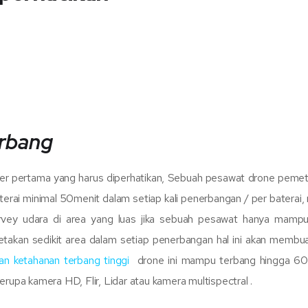
erbang
r pertama yang harus diperhatikan, Sebuah pesawat drone peme
rai minimal 50menit dalam setiap kali penerbangan / per baterai
survey udara di area yang luas jika sebuah pesawat hanya mamp
an sedikit area dalam setiap penerbangan hal ini akan membu
n ketahanan terbang tinggi
drone ini mampu terbang hingga 60 
pa kamera HD, Flir, Lidar atau kamera multispectral .