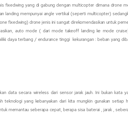
jenis fixedwing yang di gabung dengan multicopter dimana drone 
an landing mempunyai angle vertikal (seperti multicopter) sedangk
drone fixedwing) drone jenis ini sangat direkomendasikan untuk pem
asikan, auto mode ( dari mode takeoff landing ke mode cruise
liki daya terbang / endurance tinggi kekurangan : beban yang dib
 data secara wireless dari sensor jarak jauh. Ini bukan kata y
lah teknologi yang kebanyakan dari kita mungkin gunakan setiap h
ntuk memantau seberapa cepat, berapa sisa baterai , jarak , sebera