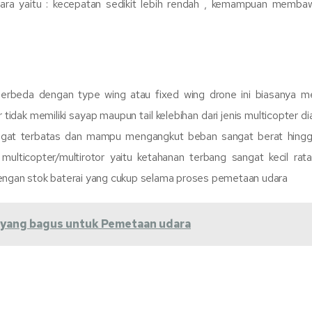
udara yaitu : kecepatan sedikit lebih rendah , kemampuan memb
erbeda dengan type wing atau fixed wing drone ini biasanya 
tidak memiliki sayap maupun tail kelebihan dari jenis multicopter d
ngat terbatas dan mampu mengangkut beban sangat berat hingg
ulticopter/multirotor yaitu ketahanan terbang sangat kecil rata
dengan stok baterai yang cukup selama proses pemetaan udara
g yang bagus untuk Pemetaan udara