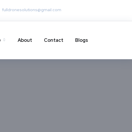
fulldronesolutions@gmail.com
e
About
Contact
Blogs