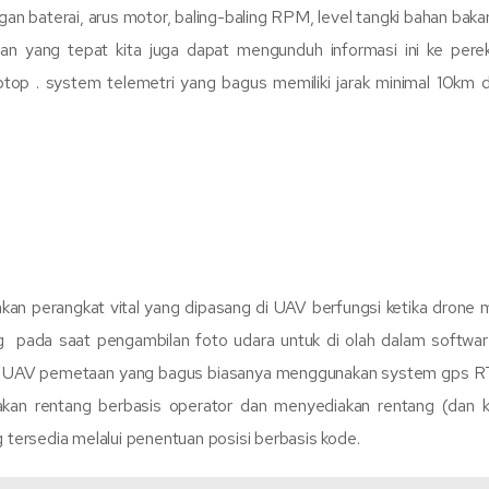
n baterai, arus motor, baling-baling RPM, level tangki bahan bakar
tan yang tepat kita juga dapat mengunduh informasi ini ke per
ptop . system telemetri yang bagus memiliki jarak minimal 10km 
n perangkat vital yang dipasang di UAV berfungsi ketika drone 
ng pada saat pengambilan foto udara untuk di olah dalam softwar
ada UAV pemetaan yang bagus biasanya menggunakan system gps R
an rentang berbasis operator dan menyediakan rentang (dan k
g tersedia melalui penentuan posisi berbasis kode.