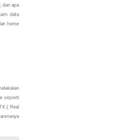
, dan apa
ekam data
dari home
melakukan
e seperti
TK ( Real
arenanya