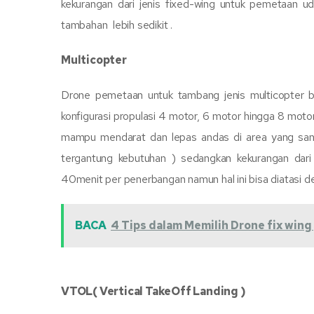
kekurangan dari jenis fixed-wing untuk pemetaan 
tambahan lebih sedikit .
Multicopter
Drone pemetaan untuk tambang jenis multicopter b
konfigurasi propulasi 4 motor, 6 motor hingga 8 motor 
mampu mendarat dan lepas andas di area yang sa
tergantung kebutuhan ) sedangkan kekurangan dari m
40menit per penerbangan namun hal ini bisa diatasi 
BACA
4 Tips dalam Memilih Drone fix win
VTOL( Vertical TakeOff Landing )