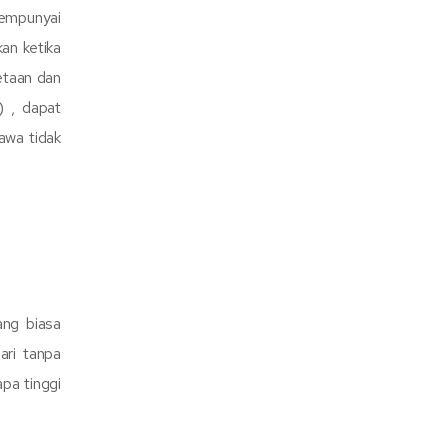
mempunyai
an ketika
etaan dan
) , dapat
awa tidak
ang biasa
ari tanpa
pa tinggi