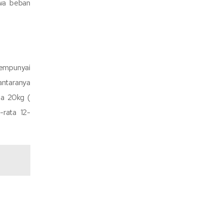
awa beban
mempunyai
iantaranya
a 20kg (
-rata 12-