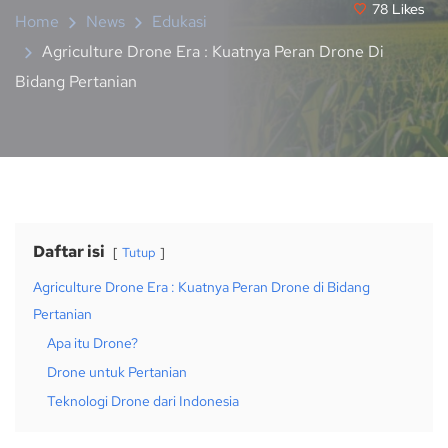
78
Likes
Home
News
Edukasi
Agriculture Drone Era : Kuatnya Peran Drone Di
Bidang Pertanian
Daftar isi
Tutup
Agriculture Drone Era : Kuatnya Peran Drone di Bidang
Pertanian
Apa itu Drone?
Drone untuk Pertanian
Teknologi Drone dari Indonesia